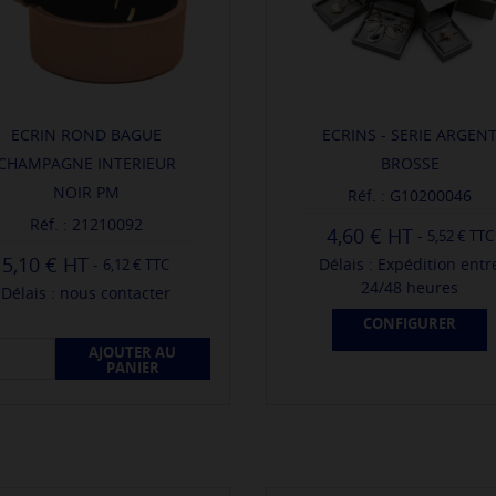
ECRIN ROND BAGUE
ECRINS - SERIE ARGEN
CHAMPAGNE INTERIEUR
BROSSE
NOIR PM
Réf. : G10200046
Réf. : 21210092
4,60 €
-
5,52 € TTC
5,10 €
-
Délais : Expédition entr
6,12 € TTC
24/48 heures
Délais : nous contacter
CONFIGURER
AJOUTER AU
PANIER