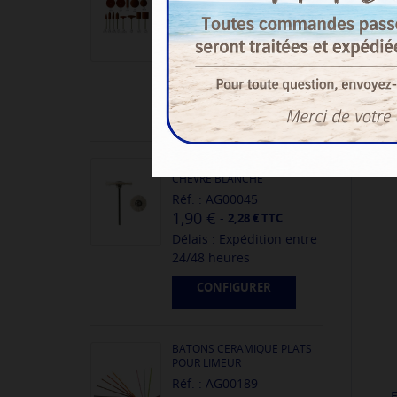
Réf. : G10200058
0,70 €
-
0,84 € TTC
Délais : Expédition entre
24/48 heures
CONFIGURER
BROSSETTES SUR TIGE -
CHEVRE BLANCHE
Réf. : AG00045
1,90 €
-
2,28 € TTC
Délais : Expédition entre
24/48 heures
CONFIGURER
BATONS CERAMIQUE PLATS
POUR LIMEUR
Réf. : AG00189