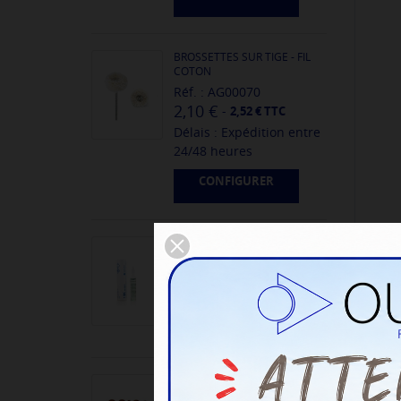
BROSSETTES SUR TIGE - FIL
COTON
Réf. : AG00070
2,10 €
-
2,52 € TTC
Délais : Expédition entre
24/48 heures
CONFIGURER
AMPOULE TEST OR 18K
E
Réf. : 51200114
2,80 €
-
3,36 € TTC
Délais : Expédition entre
24/48 heures
MEULETTE POLISSOIRS EVE
ROUGE BRUNS - GRAIN FIN -...