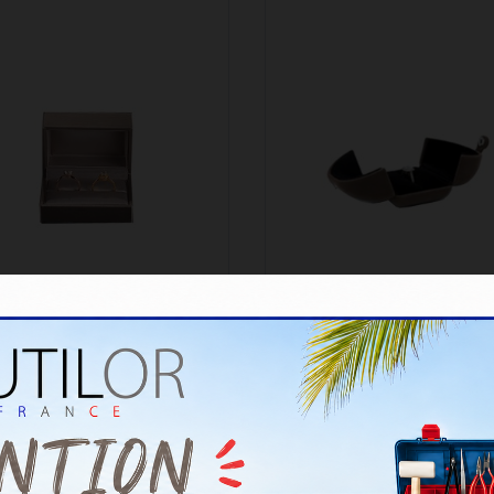
CRIN CHAMPAGNE / INT.
ECRIN BAGUE MARRO
SATIN (ALLIANCES)
FERMETURE A PRESSIO
Réf. : 21200080
Réf. : 21200102
5,50 €
4,20 €
-
-
6,60 € TTC
5,04 € TTC
Délais : Expédition entre
Délais : Expédition entr
24/48 heures
24/48 heures