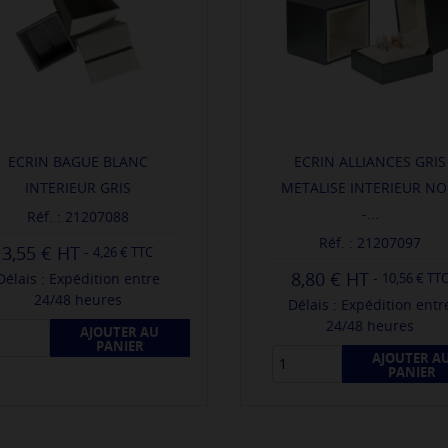
ECRIN BAGUE BLANC
ECRIN ALLIANCES GRIS
INTERIEUR GRIS
METALISE INTERIEUR NO
-...
Réf. : 21207088
Réf. : 21207097
3,55 €
-
4,26 € TTC
8,80 €
-
Délais : Expédition entre
10,56 € TT
24/48 heures
Délais : Expédition entr
24/48 heures
AJOUTER AU
PANIER
AJOUTER A
PANIER