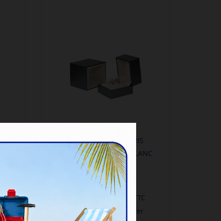
N
ECRIN ALLIANCES GRIS
N
METALISE INTERIEUR BLANC
-...
Réf. : 21200120
8,80 €
-
e
10,56 € TTC
Délais : nous contacter