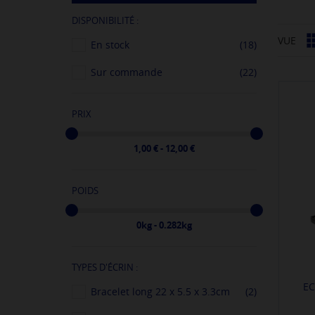
DISPONIBILITÉ :
VUE
En stock
(18)
Sur commande
(22)
PRIX
1,00 € - 12,00 €
POIDS
0kg - 0.282kg
TYPES D'ÉCRIN :
EC
Bracelet long 22 x 5.5 x 3.3cm
(2)