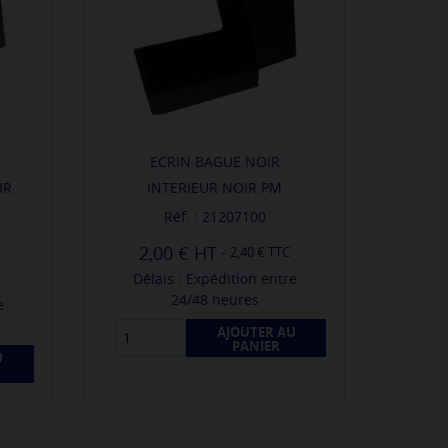
ECRIN BAGUE NOIR
IR
INTERIEUR NOIR PM
Réf. : 21207100
2,00 €
-
2,40 € TTC
Délais : Expédition entre
C
24/48 heures
e
AJOUTER AU
PANIER
U