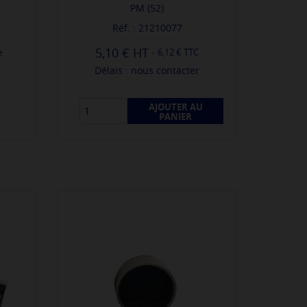
PM (52)
Réf. : 21210077
5,10 €
-
e
6,12 € TTC
Délais : nous contacter
AJOUTER AU
PANIER