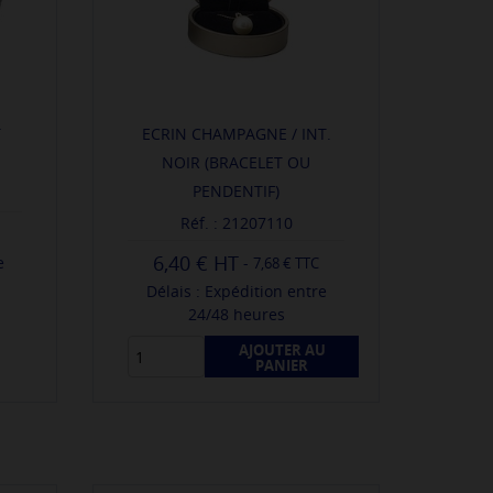
T
ECRIN CHAMPAGNE / INT.
NOIR (BRACELET OU
PENDENTIF)
Réf. : 21207110
6,40 €
-
e
7,68 € TTC
Délais : Expédition entre
24/48 heures
AJOUTER AU
PANIER