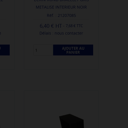
METALISE INTERIEUR NOIR
Réf. : 21207085
6,40 €
-
7,68 € TTC
e
Délais : nous contacter
U
AJOUTER AU
PANIER