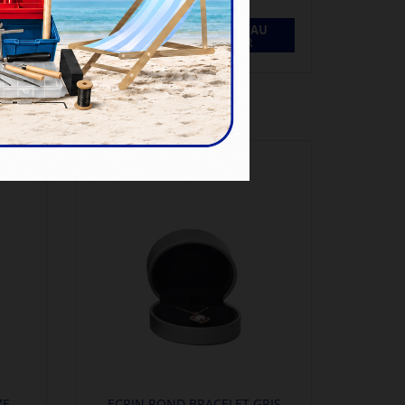
U
AJOUTER AU
PANIER
ZE
ECRIN ROND BRACELET GRIS