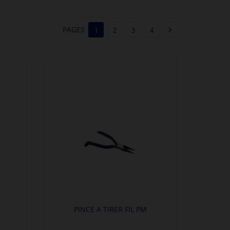
PAGES

1
2
3
4
PINCE A TIRER FIL PM