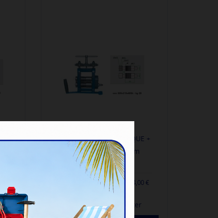
LAMINOIR LF100R PLAQUE +
TE
FIL ROULETTE 100mm
Réf. : 30200007
1 070,00 €
-
1 284,00 €
TTC
0 €
Délais : nous contacter