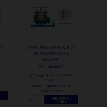
 ET
LAMINOIR ELF120 PLAQUE ET
FIL REDUCTEUR SANS
ROULETTE
Réf. : 30200017
1 195,00 €
-
0 €
1 434,00 €
TTC
Délais : Expédition entre
24/48 heures
U
AJOUTER AU
PANIER