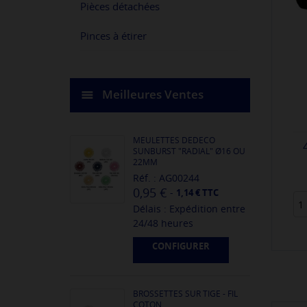
Pièces détachées
Pinces à étirer
Meilleures Ventes
MEULETTES DEDECO
SUNBURST "RADIAL" Ø16 OU
22MM
Réf. : AG00244
0,95 €
-
1,14 € TTC
Délais : Expédition entre
24/48 heures
CONFIGURER
BROSSETTES SUR TIGE - FIL
COTON