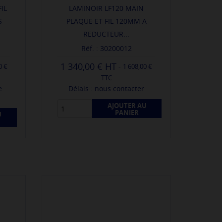
IL
LAMINOIR LF120 MAIN
S
PLAQUE ET FIL 120MM A
REDUCTEUR...
Réf. : 30200012
1 340,00 €
-
0 €
1 608,00 €
TTC
e
Délais : nous contacter
AJOUTER AU
PANIER
U