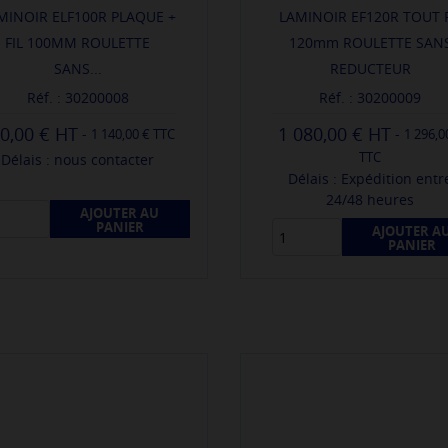
MINOIR ELF100R PLAQUE +
LAMINOIR EF120R TOUT F
FIL 100MM ROULETTE
120mm ROULETTE SAN
SANS...
REDUCTEUR
Réf. : 30200008
Réf. : 30200009
0,00 €
1 080,00 €
-
-
1 140,00 € TTC
1 296,0
TTC
Délais : nous contacter
Délais : Expédition entr
24/48 heures
AJOUTER AU
PANIER
AJOUTER A
PANIER