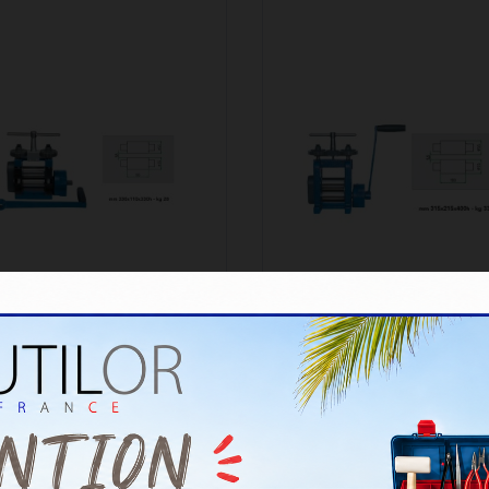
LAMINOIR EL100 TOUT
LAMINOIR L100 TOUT
AQUE 100MM REDUCTEUR
PLAQUE REDUCTEUR HAU
SANS...
QUALITE FONTE
Réf. : 30200002
Réf. : 30200005
 090,00 €
1 190,00 €
-
-
1 308,00 €
1 428,0
TTC
TTC
Délais : Expédition entre
Délais : nous contacter