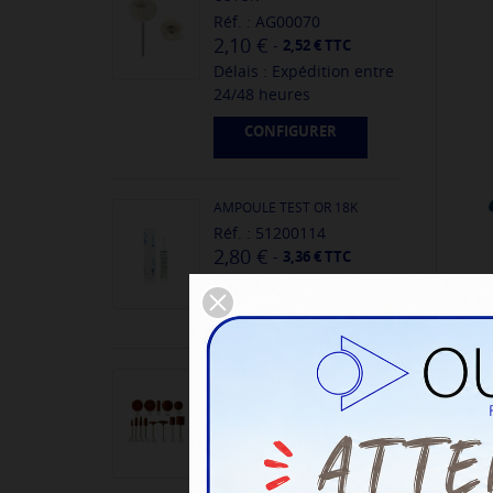
Réf. : AG00070
2,10 €
-
2,52 € TTC
Délais : Expédition entre
24/48 heures
CONFIGURER
AMPOULE TEST OR 18K
Réf. : 51200114
2,80 €
-
3,36 € TTC
Délais : Expédition entre
24/48 heures
PL
MEULETTE POLISSOIRS EVE
ROUGE BRUNS - GRAIN FIN -...
Réf. : G10200058
1
0,70 €
-
0,84 € TTC
Délais : Expédition entre
24/48 heures