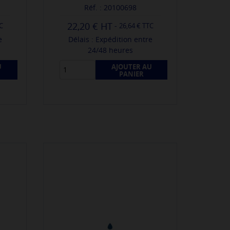
Réf. : 20100698
22,20 €
-
TC
26,64 € TTC
e
Délais : Expédition entre
24/48 heures
U
AJOUTER AU
PANIER