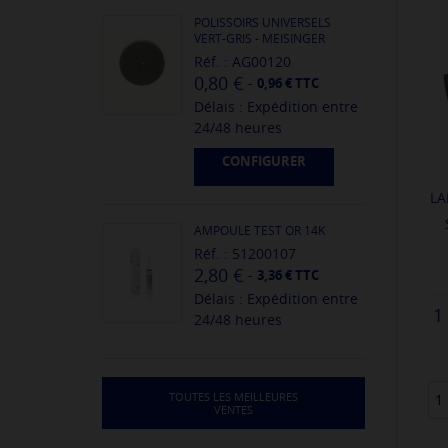
POLISSOIRS UNIVERSELS
VERT-GRIS - MEISINGER
Réf. : AG00120
0,80 €
-
0,96 € TTC
Délais : Expédition entre
24/48 heures
CONFIGURER
LA
AMPOULE TEST OR 14K
Réf. : 51200107
2,80 €
-
3,36 € TTC
Délais : Expédition entre
1
24/48 heures
TOUTES LES MEILLEURES
VENTES