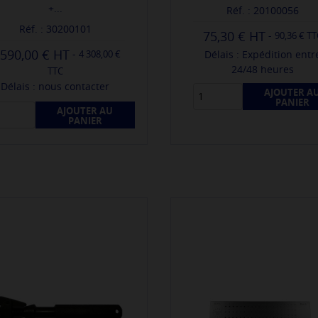
+...
Réf. : 20100056
Réf. : 30200101
75,30 €
-
90,36 € T
 590,00 €
-
Délais : Expédition entr
4 308,00 €
24/48 heures
TTC
Délais : nous contacter
AJOUTER A
PANIER
AJOUTER AU
PANIER