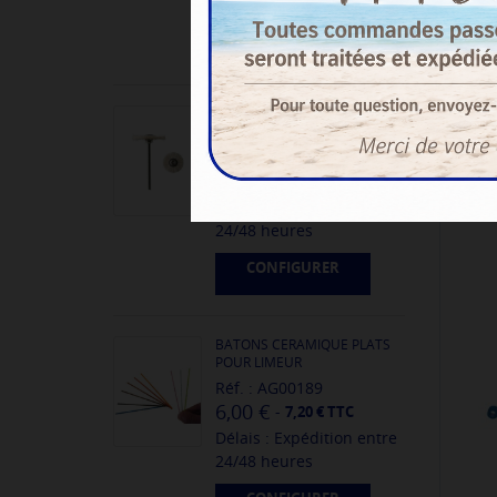
CONFIGURER
BROSSETTES SUR TIGE -
CHEVRE BLANCHE
Réf. : AG00045
1,90 €
-
2,28 € TTC
Délais : Expédition entre
24/48 heures
CONFIGURER
BATONS CERAMIQUE PLATS
POUR LIMEUR
Réf. : AG00189
6,00 €
-
7,20 € TTC
Délais : Expédition entre
24/48 heures