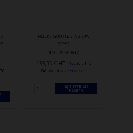
D -
FILIERE GOUTTE 6 A 3 80%
US
SP291
Réf. : 20700517
133,50 €
-
160,20 € TTC
Délais : nous contacter
TTC
e
AJOUTER AU
PANIER
U