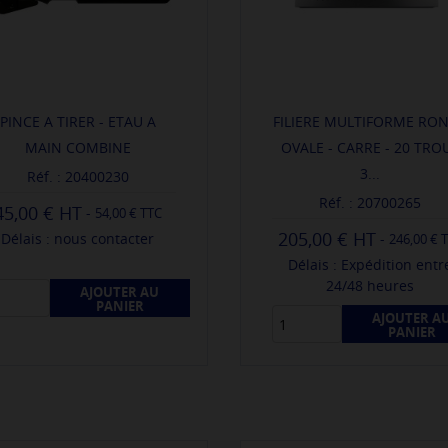
PINCE A TIRER - ETAU A
FILIERE MULTIFORME RON
MAIN COMBINE
OVALE - CARRE - 20 TRO
3...
Réf. : 20400230
Réf. : 20700265
45,00 €
-
54,00 € TTC
205,00 €
-
Délais : nous contacter
246,00 € 
Délais : Expédition entr
24/48 heures
AJOUTER AU
PANIER
AJOUTER A
PANIER