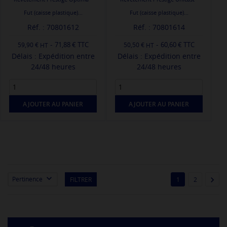
Fut (caisse plastique)...
Fut (caisse plastique)...
Réf. : 70801612
Réf. : 70801614
-
-
71,88 € TTC
60,60 € TTC
59,90 €
50,50 €
Délais : Expédition entre
Délais : Expédition entre
24/48 heures
24/48 heures
AJOUTER AU PANIER
AJOUTER AU PANIER


Pertinence
FILTRER
1
2