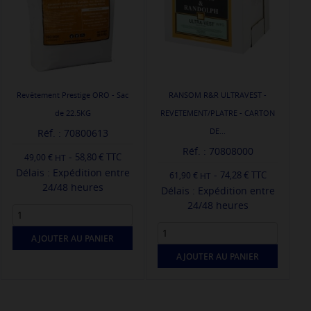
Revêtement Prestige ORO - Sac
RANSOM R&R ULTRAVEST -
de 22.5KG
REVETEMENT/PLATRE - CARTON
DE...
Réf. : 70800613
Réf. : 70808000
-
58,80 € TTC
49,00 €
Délais : Expédition entre
-
74,28 € TTC
61,90 €
24/48 heures
Délais : Expédition entre
24/48 heures
AJOUTER AU PANIER
AJOUTER AU PANIER