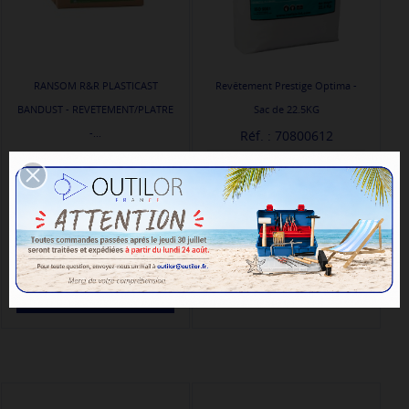
RANSOM R&R PLASTICAST
Revêtement Prestige Optima -
BANDUST - REVETEMENT/PLATRE
Sac de 22.5KG
-...
Réf. : 70800612
Réf. : 70808005
-
66,00 € TTC
55,00 €
Délais : Expédition entre
-
112,20 € TTC
93,50 €
24/48 heures
Délais : Expédition entre
24/48 heures
AJOUTER AU PANIER
AJOUTER AU PANIER