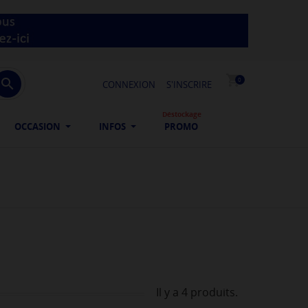
shopping_cart

0
CONNEXION
S'INSCRIRE
Déstockage
OCCASION
INFOS
PROMO
Il y a 4 produits.