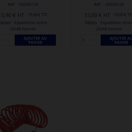
Réf. : 50500116
Réf. : 50500120
15,90 €
15,00 €
-
-
19,08 € TTC
18,00 € T
Délais : Expédition entre
Délais : Expédition entr
24/48 heures
24/48 heures
AJOUTER AU
AJOUTER A
PANIER
PANIER