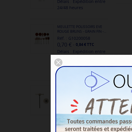
Délais : Expédition entre
24/48 heures
MEULETTE POLISSOIRS EVE
ROUGE BRUNS - GRAIN FIN -...
Réf. : G10200058
0,70 €
-
0,84 € TTC
Délais : Expédition entre
24/48 heures
CONFIGURER
BROSSETTES SUR TIGE -
CHEVRE BLANCHE
Réf. : AG00045
1,90 €
-
2,28 € TTC
Délais : Expédition entre
24/48 heures
CONFIGURER