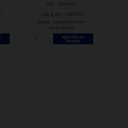
Réf. : 50700011
7,40 €
-
TC
8,88 € TTC
e
Délais : Expédition entre
24/48 heures
U
AJOUTER AU
PANIER