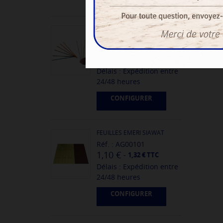
BATONS CERAMIQUE PLATS
POUR LIMEUR
Réf. : AG00189
6,00 €
-
7,20 € TTC
Délais : Expédition entre
24/48 heures
CONFIGURER
FEUILLES EMERI SIAWAT
Réf. : AG00101
1,10 €
-
1,32 € TTC
Délais : Expédition entre
24/48 heures
CONFIGURER