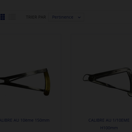


Pertinence
TRIER PAR

ALIBRE AU 10ème 150mm
CALIBRE AU 1/10EME
H100mm