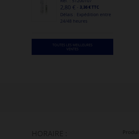
Réf. : 51200107
2,80 €
-
3,36 € TTC
Délais : Expédition entre
24/48 heures
TOUTES LES MEILLEURES
VENTES
HORAIRE :
Produi