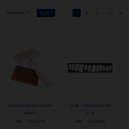
…


Pertinence
FILTRER
1
2
3
12
RECHARGE BROSSE A CARDER
JEU DE 11 FEUTRES SUR TIGE
MERARD
ø2.35
Réf. : 10700275
Réf. : 10900045