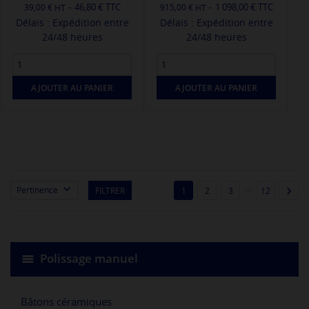
-
-
46,80 € TTC
1 098,00 € TTC
39,00 €
915,00 €
Délais : Expédition entre
Délais : Expédition entre
24/48 heures
24/48 heures
AJOUTER AU PANIER
AJOUTER AU PANIER
…


Pertinence
FILTRER
1
2
3
12
Polissage manuel
Bâtons céramiques