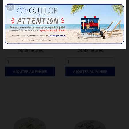
MEULE CABSHINE Ø22MM GRAIN
LENTILLE CABSHINE Ø22MM
FIN - POLISSAGE DES...
GRAIN FIN - POLISSAGE DES...
Réf. : 12000306
Réf. : 12000307
-
-
39,48 € TTC
42,10 € TTC
32,90 €
35,08 €
Délais : Expédition entre
Délais : Expédition entre
24/48 heures
24/48 heures
AJOUTER AU PANIER
AJOUTER AU PANIER