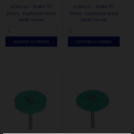
-
-
39,48 € TTC
39,48 € TTC
32,90 €
32,90 €
Délais : Expédition entre
Délais : Expédition entre
24/48 heures
24/48 heures
AJOUTER AU PANIER
AJOUTER AU PANIER