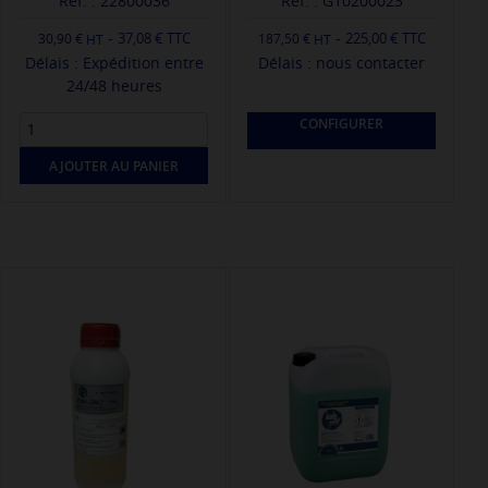
Réf. : 22800036
Réf. : G10200023
-
-
37,08 € TTC
225,00 € TTC
30,90 €
187,50 €
Délais : Expédition entre
Délais : nous contacter
24/48 heures
CONFIGURER
AJOUTER AU PANIER