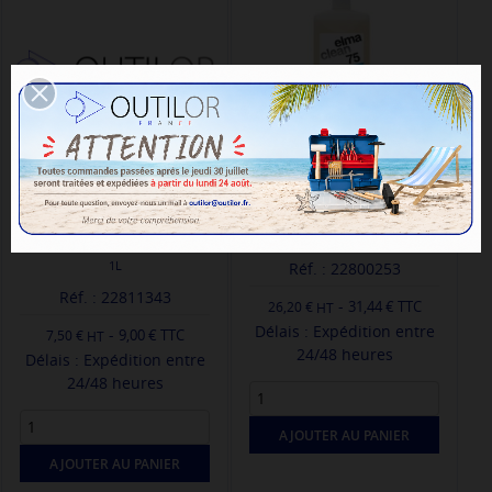
SAVON ULTRASON LIQUIDE
SAVON ULTRASON LIQUIDE -
ANDY GOLD SPECIAL GALVANO -
ELMA LUXURY CLEAN EC75 - 1L
1L
Réf. : 22800253
Réf. : 22811343
-
31,44 € TTC
26,20 €
Délais : Expédition entre
-
9,00 € TTC
7,50 €
24/48 heures
Délais : Expédition entre
24/48 heures
AJOUTER AU PANIER
AJOUTER AU PANIER