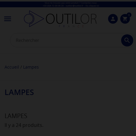
0

person
shopping_cart

Accueil
Lampes
LAMPES
LAMPES
Il y a 24 produits.