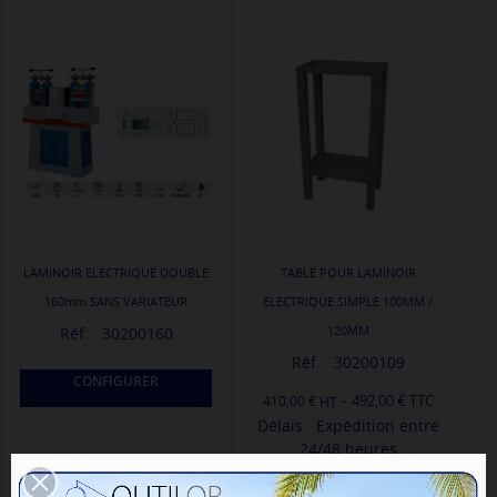
LAMINOIR ELECTRIQUE DOUBLE
TABLE POUR LAMINOIR
160mm SANS VARIATEUR
ELECTRIQUE SIMPLE 100MM /
120MM
Réf. : 30200160
Réf. : 30200109
CONFIGURER
-
492,00 € TTC
410,00 €
Délais : Expédition entre
24/48 heures