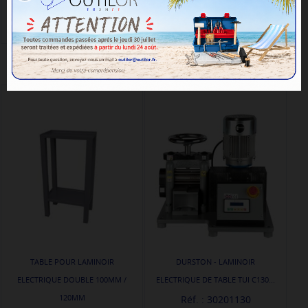
AJOUTER AU PANIER
TABLE POUR LAMINOIR
DURSTON - LAMINOIR
ELECTRIQUE DOUBLE 100MM /
ELECTRIQUE DE TABLE TUI C130...
120MM
Réf. : 30201130