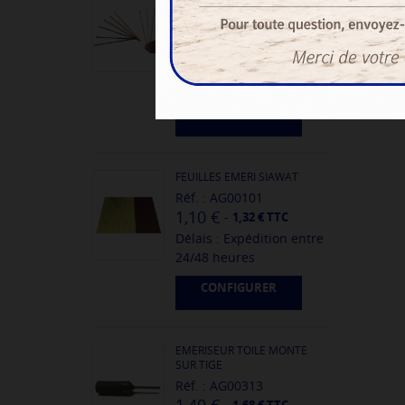
POUR LIMEUR
Réf. : AG00189
6,00 €
-
7,20 € TTC
Délais : Expédition entre
24/48 heures
CONFIGURER
FEUILLES EMERI SIAWAT
Réf. : AG00101
1,10 €
-
1,32 € TTC
Délais : Expédition entre
24/48 heures
CONFIGURER
EMERISEUR TOILE MONTE
SUR TIGE
Réf. : AG00313
-
1,68 € TTC