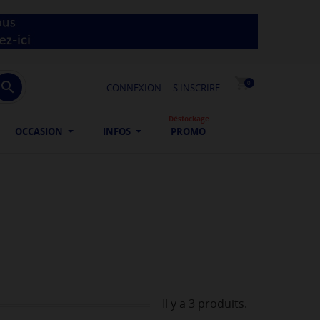
shopping_cart

0
CONNEXION
S'INSCRIRE
Déstockage
OCCASION
INFOS
PROMO
Il y a 3 produits.