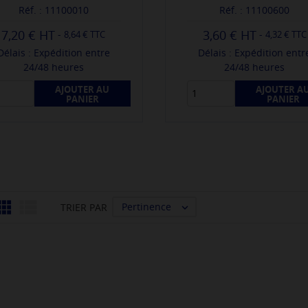
Réf. : 11100010
Réf. : 11100600
7,20 €
3,60 €
-
-
8,64 € TTC
4,32 € TTC
Délais : Expédition entre
Délais : Expédition entr
24/48 heures
24/48 heures
AJOUTER AU
AJOUTER A
PANIER
PANIER


Pertinence
TRIER PAR
