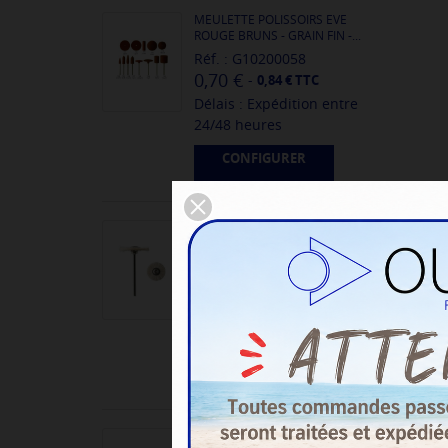
MEULETTE POLISSOIRS EVE
ROUGE BRUNS - GRAIN FIN -...
Réf. : G10200058
0,70 €
-
0,84 € TTC
Délais : Expédition entre
24/48 heures
CONFIGURER
BROSSETTES SUR TIGE -
CHEVRE BLANCHE
Réf. : AG00045
1,90 €
-
2,28 € TTC
Délais : Expédition entre
24/48 heures
CONFIGURER
BATONS CERAMIQUE PLATS