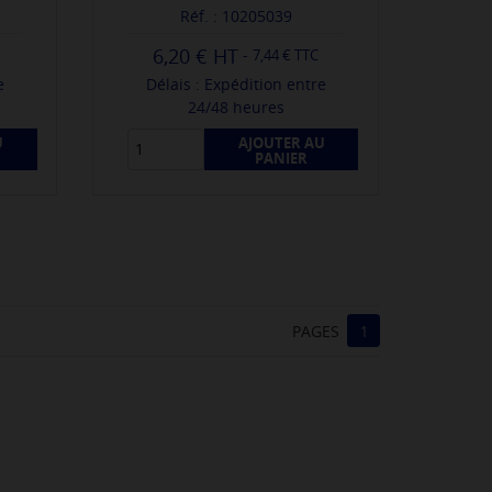
Réf. : 10205039
6,20 €
-
7,44 € TTC
e
Délais : Expédition entre
24/48 heures
U
AJOUTER AU
PANIER
PAGES
1