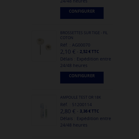
24/48 heures
CONFIGURER
BROSSETTES SUR TIGE - FIL
COTON
Réf. : AG00070
2,10 €
-
2,52 € TTC
Délais : Expédition entre
24/48 heures
CONFIGURER
AMPOULE TEST OR 18K
Réf. : 51200114
2,80 €
-
3,36 € TTC
Délais : Expédition entre
24/48 heures