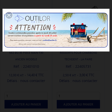
NEZ Ø2.35 PIECE MAIN T30
RESSORTS POUR CHARBONS
ANCIEN MODELE
TECHDENT - LA PAIRE
Réf. : 22401010
Réf. : 22405731
-
-
14,40 € TTC
3,00 € TTC
12,00 €
2,50 €
Délais : nous contacter
Délais : nous contacter
AJOUTER AU PANIER
AJOUTER AU PANIER