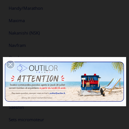
Handy/Marathon
Maxima
Nakanishi (NSK)
Navfram
Osada
Pièces à main pour micromoteurs
Pièces détachées pour micromoteurs
Prime
Saeshin
Sets micromoteur