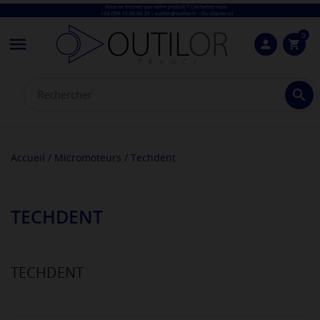
0

person
shopping_cart

Accueil
Micromoteurs
Techdent
TECHDENT
TECHDENT