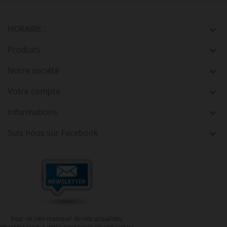
HORAIRE :

Produits

Notre société

Votre compte

Informations

Suis nous sur Facebook

Pour ne rien manquer de nos actualités,
inscrivez-vous à notre newsletter en cliquant ici