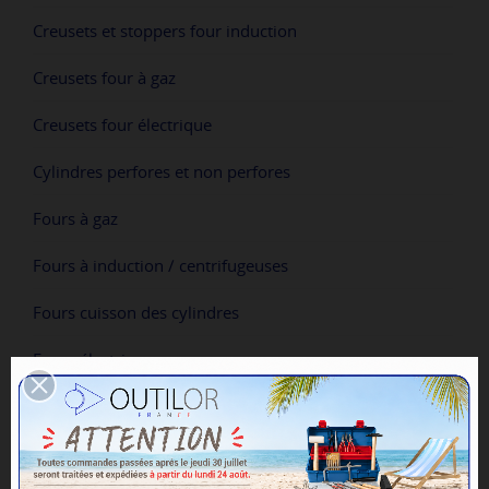
Creusets et stoppers four induction
Creusets four à gaz
Creusets four électrique
Cylindres perfores et non perfores
Fours à gaz
Fours à induction / centrifugeuses
Fours cuisson des cylindres
Fours électriques
Lingotières
Machines de fonte