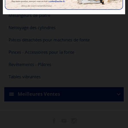
Machines de fonte compactes
Mélangeurs de plâtre
Nettoyage des cylindres
Pièces détachées pour machines de fonte
Pinces - Accessoires pour la fonte
Revêtements - Plâtres
Tables vibrantes
Meilleures Ventes