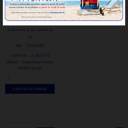
SCIES SUPER Q 2/0 - GROSS 12
DZ
Réf. : 10100295
-
21,36 € TTC
17,80 €
Délais : Expédition entre
24/48 heures
AJOUTER AU PANIER