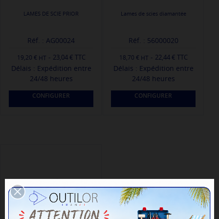
LAMES DE SCIE PRIOR
Lames de scies diamantée
Réf. : AG00024
Réf. : 56000020
-
-
23,04 € TTC
22,44 € TTC
19,20 €
18,70 €
Délais : Expédition entre
Délais : Expédition entre
24/48 heures
24/48 heures
CONFIGURER
CONFIGURER