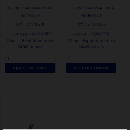
SUPPORT CHALUMEAU EMBASE
SUPPORT CHALUMEAU TIGE A
NOIRE 30 CM
VISSER SEULE
Réf. : 21900280
Réf. : 21900285
-
-
14,64 € TTC
7,08 € TTC
12,20 €
5,90 €
Délais : Expédition entre
Délais : Expédition entre
24/48 heures
24/48 heures
AJOUTER AU PANIER
AJOUTER AU PANIER