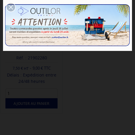
SUPPORT CHALUMEAU A VISSER
OUTILOR
Réf. : 21902280
-
9,00 € TTC
7,50 €
Délais : Expédition entre
24/48 heures
AJOUTER AU PANIER