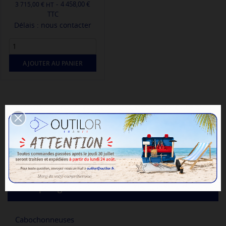
-
4 458,00 €
3 715,00 €
TTC
Délais : nous contacter
AJOUTER AU PANIER

Pertinence
1
Lapidage
Cabochonneuses