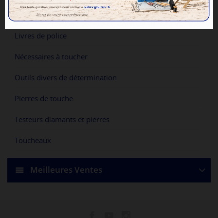
Balances de densité
Livres de police
Nécessaires à toucher
Outils divers de détermination
Pierres de touche
Testeurs diamants et pierres
Toucheaux
Meilleures Ventes