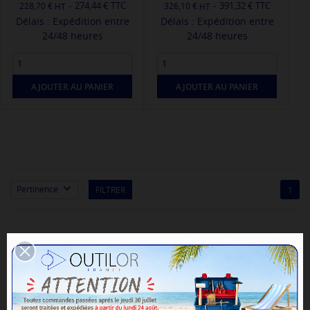
-
-
274,44 € TTC
391,32 € TTC
228,70 €
326,10 €
Délais : Expédition entre
Délais : Expédition entre
24/48 heures
24/48 heures
AJOUTER AU PANIER
AJOUTER AU PANIER

Pertinence
FILTRER
1
Achat or - métaux - diamants
Ampoules de test et flacons