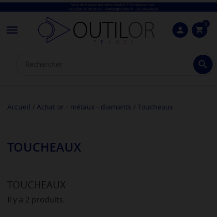
0

person
shopping_cart

Accueil
Achat or - métaux - diamants
Toucheaux
TOUCHEAUX
TOUCHEAUX
Il y a 2 produits.