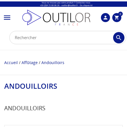
0

person
shopping_cart

Accueil
Affûtage
Andouilloirs
ANDOUILLOIRS
ANDOUILLOIRS