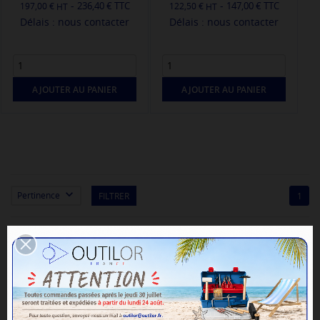
-
-
236,40 € TTC
147,00 € TTC
197,00 €
122,50 €
Délais : nous contacter
Délais : nous contacter
AJOUTER AU PANIER
AJOUTER AU PANIER

Pertinence
FILTRER
1
Instruments de mesure
Baguiers