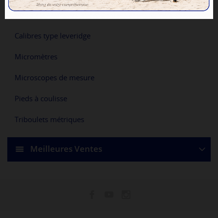
Calibres
Calibres type leveridge
Micromètres
Microscopes de mesure
Pieds à coulisse
Triboulets métriques
Meilleures Ventes