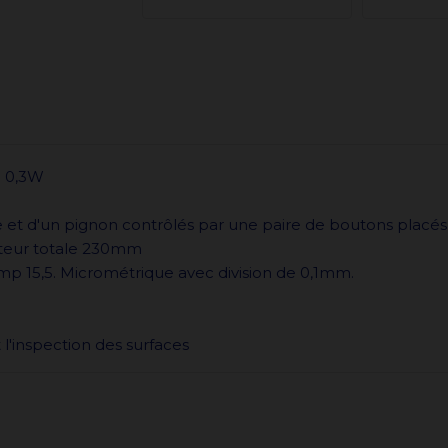
e 0,3W
e et d'un pignon contrôlés par une paire de boutons placé
teur totale 230mm
p 15,5. Micrométrique avec division de 0,1mm.
l'inspection des surfaces