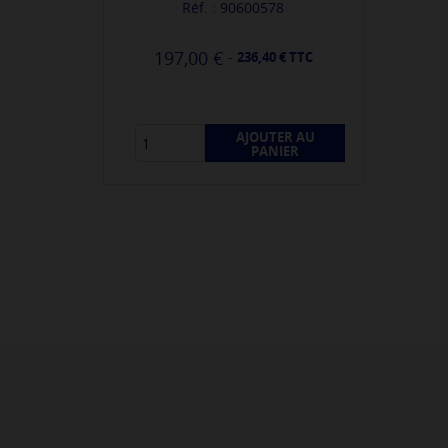
Réf. : 90600578
197,00 €
-
236,40 € TTC
AJOUTER AU
PANIER