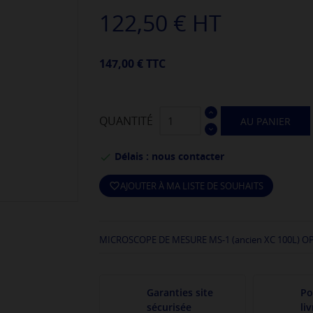
122,50 € HT
147,00 € TTC
QUANTITÉ
AU PANIER
Délais : nous contacter

AJOUTER À MA LISTE DE SOUHAITS
favorite_border
MICROSCOPE DE MESURE MS-1 (ancien XC 100L) O
Garanties site
Po
sécurisée
li