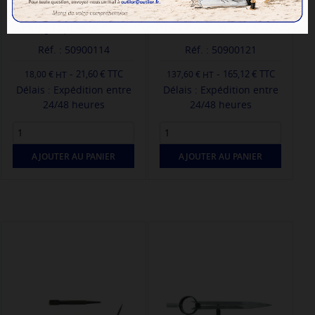
COMPAS GEMS STANDARD -
COMPAS ACIER POINTES FINES
L'Original par PRACTEC ®
STARRETT 75mm
Réf. : 50900114
Réf. : 50900121
-
-
21,60 € TTC
165,12 € TTC
18,00 €
137,60 €
Délais : Expédition entre
Délais : Expédition entre
24/48 heures
24/48 heures
AJOUTER AU PANIER
AJOUTER AU PANIER