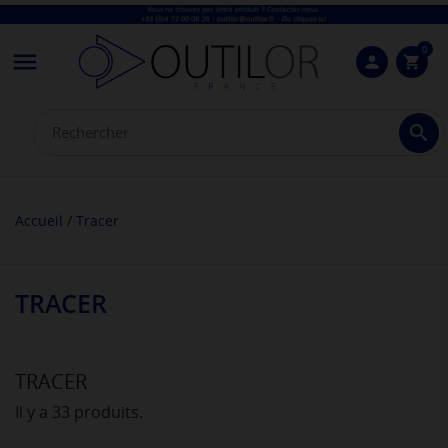
0

person
shopping_cart

Accueil
Tracer
TRACER
TRACER
Il y a 33 produits.