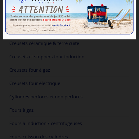
Fonte
Alliages / Grenaille
Creusets céramique & terre cuite
Creusets et stoppers four induction
Creusets four à gaz
Creusets four électrique
Cylindres perfores et non perfores
Fours à gaz
Fours à induction / centrifugeuses
Fours cuisson des cylindres