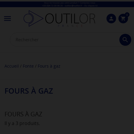
0

person
shopping_cart

Accueil
Fonte
Fours à gaz
FOURS À GAZ
FOURS À GAZ
Il y a 3 produits.