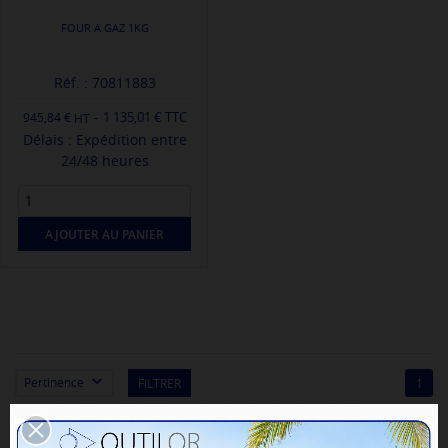
FOUR A GAZ 1KG
Réf. : 70811883
-
1 135,01 € TTC
945,84 €
Délais : Expédition entre
24/48 heures
AJOUTER AU PANIER

Pertinence
FILTRER
1