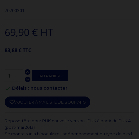
70700301
69,90 € HT
83,88 € TTC
AU PANIER
Délais : nous contacter

favorite_border
AJOUTER À MA LISTE DE SOUHAITS
Repose-tête pour PUK nouvelle version : PUK à partir du PUK 4
(post-mai 2013)
Se monte sur la binoculaire, indépendamment du type de pied