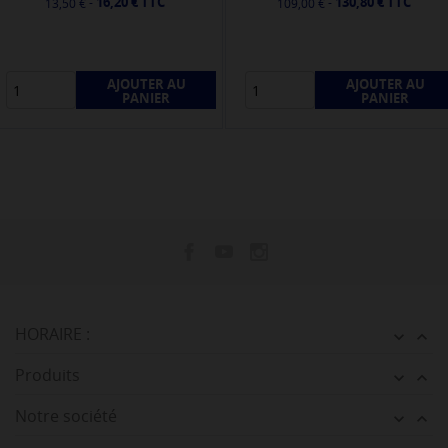
16,20 € TTC
130,80 € TTC
-
-
13,50 €
109,00 €
AJOUTER AU
AJOUTER AU
PANIER
PANIER
HORAIRE :


Produits


Notre société

