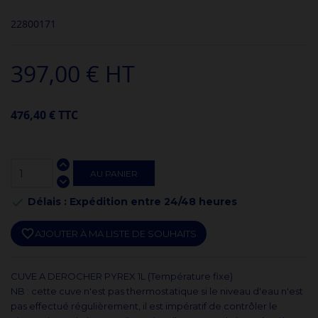
22800171
397,00 € HT
476,40 € TTC
AU PANIER
Délais : Expédition entre 24/48 heures

favorite_border
AJOUTER À MA LISTE DE SOUHAITS
CUVE A DEROCHER PYREX 1L (Température fixe)
NB : cette cuve n'est pas thermostatique si le niveau d'eau n'est
pas effectué régulièrement, il est impératif de contrôler le