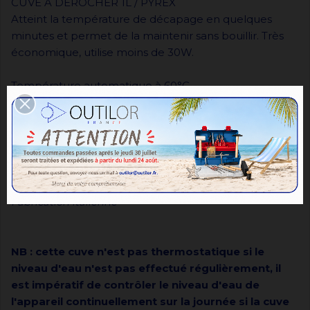
CUVE A DEROCHER 1L / PYREX
Atteint la température de décapage en quelques
minutes et permet de la maintenir sans bouillir. Très
économique, utilise moins de 30W.
Température automatique à 60°C.
220V - 100W
Dimensions de la cuve: ø11xH14.5cm
Dimensions extérieures: 13x13xH23cm
Poids: 2kg
Fabrication italienne
NB : cette cuve n'est pas thermostatique si le
niveau d'eau n'est pas effectué régulièrement, il
est impératif de contrôler le niveau d'eau de
l'appareil continuellement sur la journée si la cuve