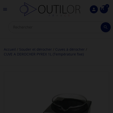
0
shopping_cart

person

Accueil
Souder et dérocher
Cuves à dérocher
CUVE A DEROCHER PYREX 1L (Température fixe)