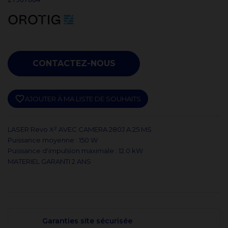
CONTACTEZ-NOUS
favorite_border
AJOUTER À MA LISTE DE SOUHAITS
LASER Revo X² AVEC CAMERA 280J A 25 MS
Puissance moyenne : 150 W
Puissance d'impulsion maximale : 12.0 kW
MATERIEL GARANTI 2 ANS
Garanties site sécurisée