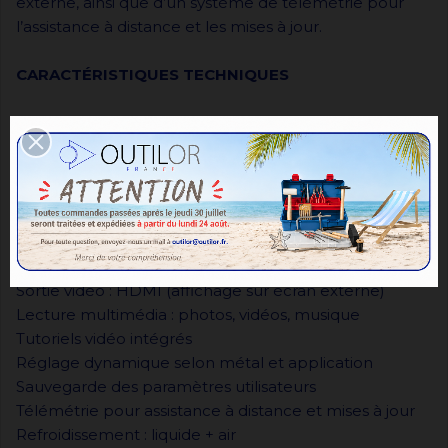
externe, ainsi que d’un système de télémétrie pour
l’assistance à distance et les mises à jour.
CARACTÉRISTIQUES TECHNIQUES
Type : Laser de soudure bijouterie avec caméra
Système : double lampe (travail simultané pour
fréquence accrue)
Interface : écran tactile nouvelle génération
Système de purification : IUVAPS
Caméra intégrée avec enregistrement photo/vidéo
Stockage : clé USB ou mémoire interne
Sortie vidéo : HDMI (affichage sur écran externe)
Lecture multimédia : photos, vidéos, musique
Tutoriels vidéo intégrés
Réglage dynamique selon métal et application
Sauvegarde des paramètres utilisateurs
Télémétrie pour assistance à distance et mises à jour
Refroidissement : liquide + air