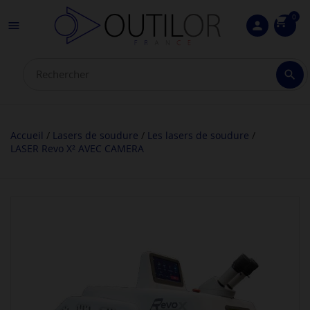
0
shopping_cart

person

Accueil
Lasers de soudure
Les lasers de soudure
LASER Revo X² AVEC CAMERA