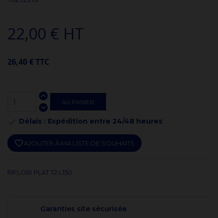
22,00 € HT
26,40 € TTC
AU PANIER
Délais : Expédition entre 24/48 heures

favorite_border
AJOUTER À MA LISTE DE SOUHAITS
RIFLOIR PLAT T2 L150
Garanties site sécurisée