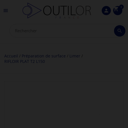
0
shopping_cart

person

Accueil
Préparation de surface
Limer
RIFLOIR PLAT T2 L150