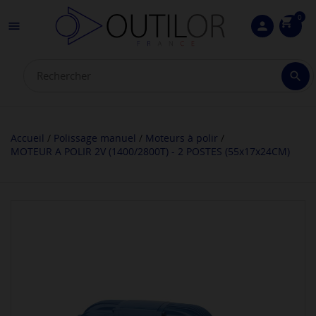
0
shopping_cart

person

Accueil
Polissage manuel
Moteurs à polir
MOTEUR A POLIR 2V (1400/2800T) - 2 POSTES (55x17x24CM)