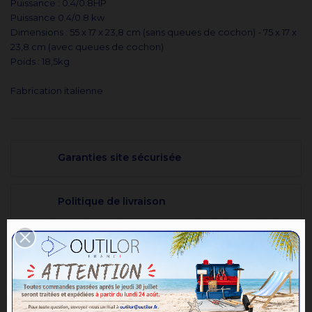
Puissance : 0.4/0.8HP
Puissance 0.4/0.8 kw
Dimensions : 55 x 17 x 23,8 cm (sans queues de cochon) - 75 x 17 x
23,8 cm (avec queues de cochon)
Poids : 18,5kg
Fabrication italienne
Garanties site sécurisée
Politique de livraison
Politique retours