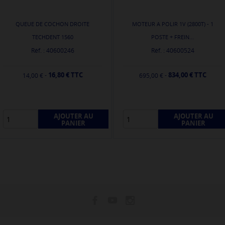
QUEUE DE COCHON DROITE
MOTEUR A POLIR 1V (2800T) - 1
TECHDENT 1560
POSTE + FREIN...
Réf. : 40600246
Réf. : 40600524
16,80 € TTC
834,00 € TTC
-
-
14,00 €
695,00 €
AJOUTER AU
AJOUTER AU
PANIER
PANIER