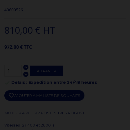
40600526
810,00 € HT
972,00 € TTC
AU PANIER
Délais : Expédition entre 24/48 heures

favorite_border
AJOUTER À MA LISTE DE SOUHAITS
MOTEUR A POLIR 2 POSTES TRES ROBUSTE
Vitesses : 2 (1400 et 2800T)