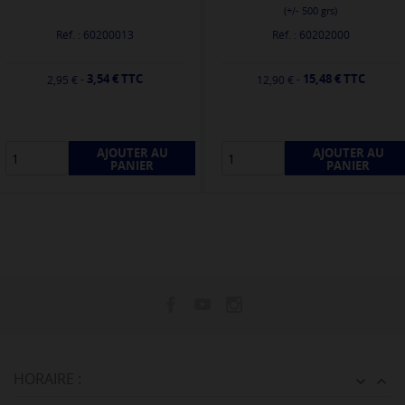
(+/- 500 grs)
Réf. : 60200013
Réf. : 60202000
3,54 € TTC
15,48 € TTC
-
-
2,95 €
12,90 €
AJOUTER AU
AJOUTER AU
PANIER
PANIER
HORAIRE :

