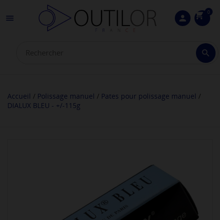
0
shopping_cart

person

Accueil
Polissage manuel
Pates pour polissage manuel
DIALUX BLEU - +/-115g