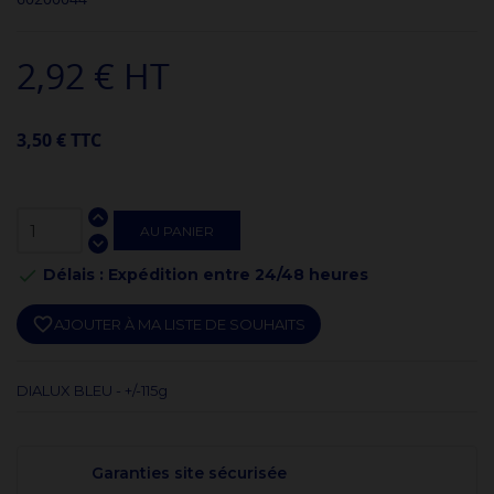
2,92 € HT
3,50 € TTC
AU PANIER
Délais : Expédition entre 24/48 heures

favorite_border
AJOUTER À MA LISTE DE SOUHAITS
DIALUX BLEU - +/-115g
Garanties site sécurisée