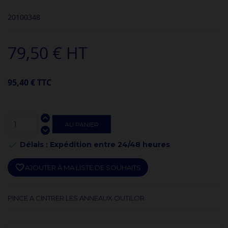
20100348
79,50 € HT
95,40 € TTC
AU PANIER
Délais : Expédition entre 24/48 heures

favorite_border
AJOUTER À MA LISTE DE SOUHAITS
PINCE A CINTRER LES ANNEAUX OUTILOR