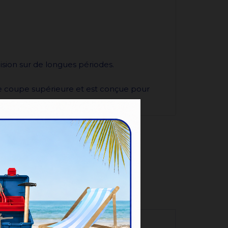
ion sur de longues périodes.
de coupe supérieure et est conçue pour
E :