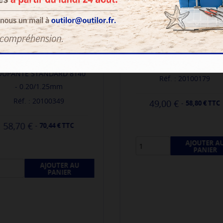
LINDSTRÖM - PINCE PLA
LINDSTRÖM - PINCE
7490
OUPANTE STANDARD 8140
Réf. : 20100179
- 0.20/1.25mm
Réf. : 20100349
49,00 €
-
58,80 € TTC
58,70 €
-
70,44 € TTC
AJOUTER A
PANIER
AJOUTER AU
PANIER