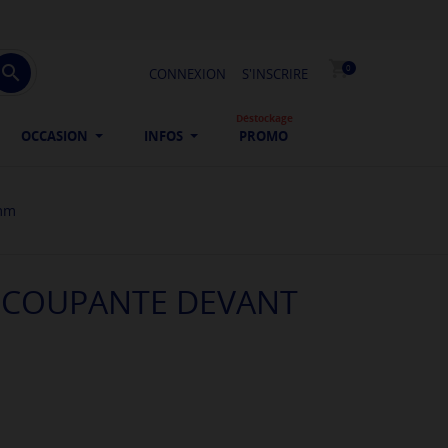
shopping_cart

0
CONNEXION
S'INSCRIRE
Déstockage
OCCASION
INFOS
PROMO
0mm
E COUPANTE DEVANT