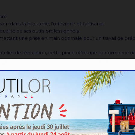
mm.
ans la bijouterie, l’orfèvrerie et l'artisanat.
lité de ses outils professionnels.
ant une prise en main optimale pour un travail de précis
 atelier de réparation, cette pince offre une performance 
AUTRES PRODUITS DANS LA MÊME CATÉGORI