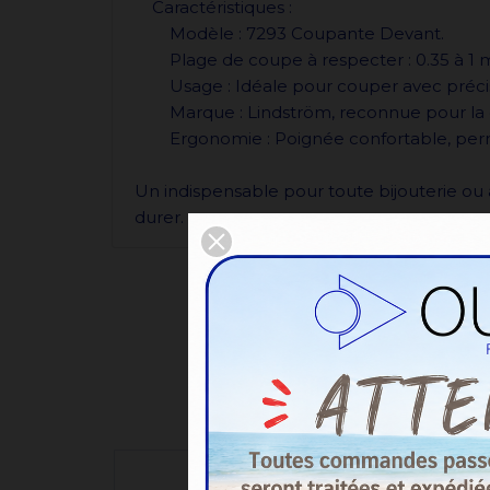
Caractéristiques :
Modèle : 7293 Coupante Devant.
Plage de coupe à respecter : 0.35 à 1 
Usage : Idéale pour couper avec précision d
Marque : Lindström, reconnue pour la qua
Ergonomie : Poignée confortable, permett
Un indispensable pour toute bijouterie ou
durer.
8 