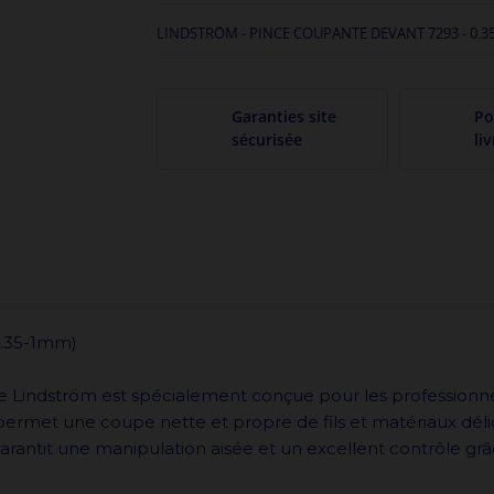
LINDSTRÖM - PINCE COUPANTE DEVANT 7293 - 0.3
Garanties site
Po
sécurisée
li
0.35-1mm)
Lindström est spécialement conçue pour les professionnels
e permet une coupe nette et propre de fils et matériaux dé
 garantit une manipulation aisée et un excellent contrôle 