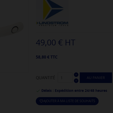
49,00 € HT
58,80 € TTC
QUANTITÉ
AU PANIER
Délais : Expédition entre 24/48 heures

AJOUTER À MA LISTE DE SOUHAITS
favorite_border