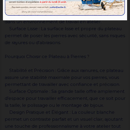
tâches de taille, de polissage ou de montage.
Matériau : Conçu à partir de matériaux robustes et
durables, ce plateau est parfait pour un usage intensif
dans un environnement de travail en atelier.
Surface Lisse : La surface lisse et propre du plateau
permet de poser les pierres avec sécurité, sans risques
de rayures ou d'abrasions.
Pourquoi Choisir ce Plateau à Pierres ?
Stabilité et Précision : Grâce aux rainures, ce plateau
assure une stabilité maximale pour vos pierres, vous
permettant de travailler avec confiance et précision.
Surface Optimale : Sa grande taille offre amplement
d’espace pour travailler efficacement, que ce soit pour
la taille, le polissage ou le montage de bijoux.
Design Pratique et Élégant : La couleur blanche
permet un contraste parfait et un visuel clair, ajoutant
une touche de professionnalisme à votre atelier tout