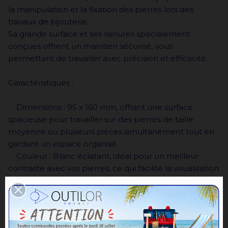
la manipulation et la fixation des pierres lors des
travaux de bijouterie.
Sa grande surface et ses rainures spécialement
conçues offrent un maintien sécurisé, vous
permettant de travailler avec précision et efficacité.
Caractéristiques :
Dimensions : 95 x 160 mm, offrant une surface
spacieuse pour travailler sur des pierres de taille
moyenne ou plusieurs pièces simultanément tout en
gardant un espace organisé.
Couleur : Blanc éclatant, idéal pour un meilleur
contraste avec vos pierres, ce qui facilite la visualisation
des détails et des ajustements fins.
Rainures : Disposées de manière stratégique pour
garantir un maintien stable et sécurisé des pierres, en
évitant les déplacements indésirables pendant les