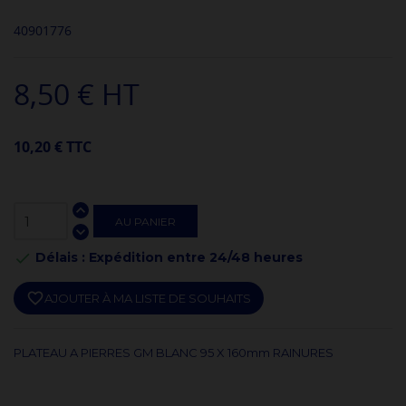
40901776
8,50 € HT
10,20 € TTC
AU PANIER
Délais : Expédition entre 24/48 heures

favorite_border
AJOUTER À MA LISTE DE SOUHAITS
PLATEAU A PIERRES GM BLANC 95 X 160mm RAINURES