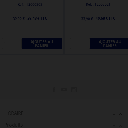
Réf. : 12000303
Réf. : 12005021
39,48 € TTC
40,68 € TTC
-
-
32,90 €
33,90 €
AJOUTER AU
AJOUTER AU
PANIER
PANIER
HORAIRE :


Produits

