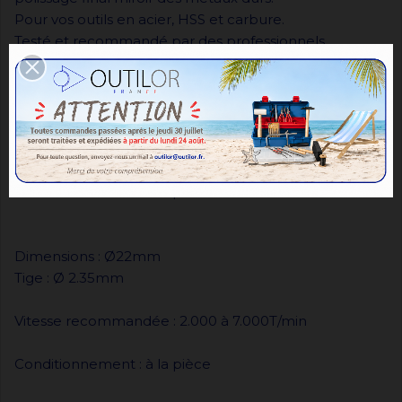
Pour vos outils en acier, HSS et carbure.
Testé et recommandé par des professionnels.
Dimensions : Ø22mm
Tige : Ø 2.35mm
Vitesse recommandée : 2.000 à 7.000T/min
Conditionnement : à la pièce
Dimensions : Ø22mm
Tige : Ø 2.35mm
Vitesse recommandée : 2.000 à 7.000T/min
Conditionnement : à la pièce