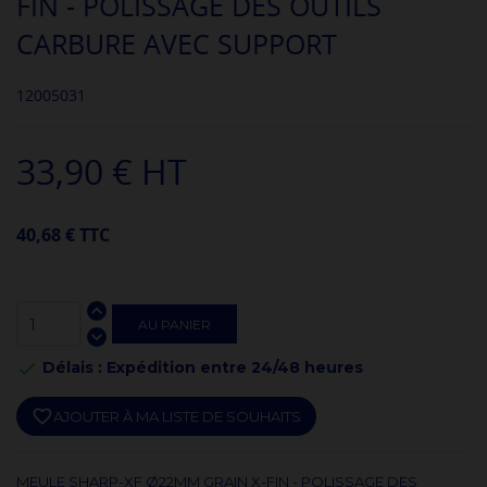
FIN - POLISSAGE DES OUTILS
CARBURE AVEC SUPPORT
12005031
33,90 € HT
40,68 € TTC
AU PANIER
Délais : Expédition entre 24/48 heures

favorite_border
AJOUTER À MA LISTE DE SOUHAITS
MEULE SHARP-XF Ø22MM GRAIN X-FIN - POLISSAGE DES