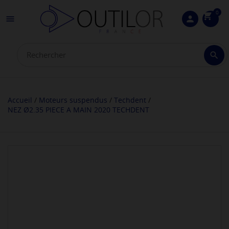
0
shopping_cart

person

Accueil
Moteurs suspendus
Techdent
NEZ Ø2.35 PIECE A MAIN 2020 TECHDENT