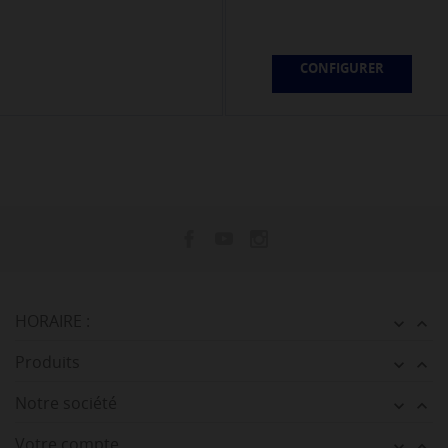
CONFIGURER
HORAIRE :


Produits


Notre société


Votre compte

