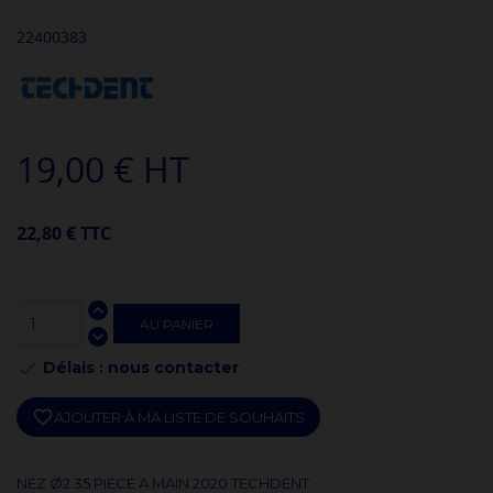
22400383
19,00 € HT
22,80 € TTC
AU PANIER
Délais : nous contacter

favorite_border
AJOUTER À MA LISTE DE SOUHAITS
NEZ Ø2.35 PIECE A MAIN 2020 TECHDENT