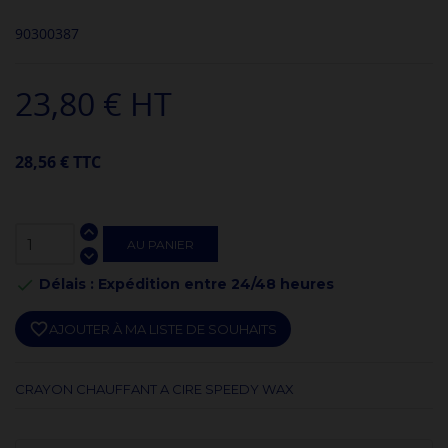
90300387
23,80 € HT
28,56 € TTC
AU PANIER
Délais : Expédition entre 24/48 heures

favorite_border
AJOUTER À MA LISTE DE SOUHAITS
CRAYON CHAUFFANT A CIRE SPEEDY WAX