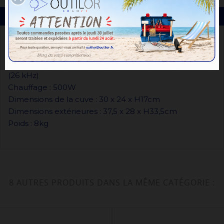
DESCRIPTION
Machine professionnelle avec cuve tout inox
Entièrement fabriqué en Italie
Avec couvercle / vidange / régulateur de fréquences
(26 kHz)
Chauffage : 500W
Dimensions de la cuve : 30 x 24 x H17cm
Dimensions extérieures : 37,5 x 28 x H33,5cm
Poids : 8kg
8 AUTRES PRODUITS DANS LA MÊME CATÉGORIE :