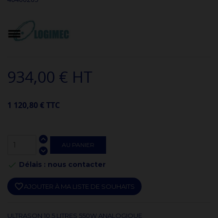
934,00 € HT
1 120,80 € TTC
AU PANIER
Délais : nous contacter

favorite_border
AJOUTER À MA LISTE DE SOUHAITS
ULTRASON 10,5 LITRES 550W ANALOGIQUE