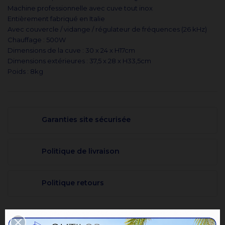
Machine professionnelle avec cuve tout inox
Entièrement fabriqué en Italie
Avec couvercle / vidange / régulateur de fréquences (26 kHz)
Chauffage : 500W
Dimensions de la cuve : 30 x 24 x H17cm
Dimensions extérieures : 37,5 x 28 x H33,5cm
Poids : 8kg
Garanties site sécurisée
Politique de livraison
Politique retours