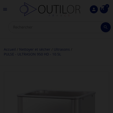
0
shopping_cart

person

Accueil
Nettoyer et sécher
Ultrasons
PULSE - ULTRASON 950 HD - 10.5L