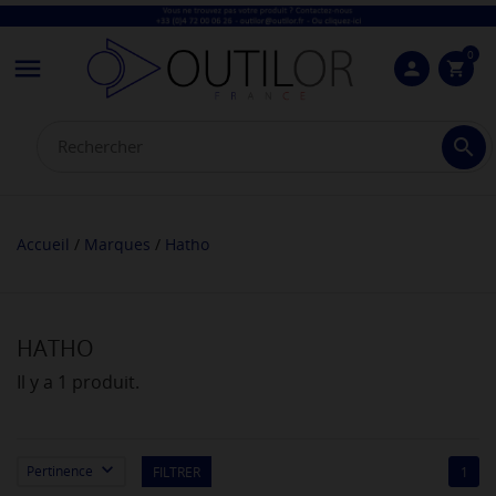
0

person
shopping_cart

Accueil
Marques
Hatho
HATHO
Il y a 1 produit.

Pertinence
FILTRER
1