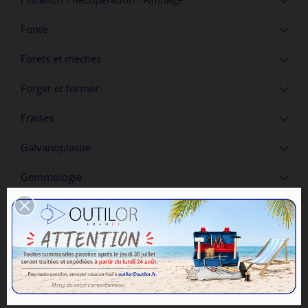
Fonte
Forets et mèches
Forger et former
Fraises
Galvanoplastie
Gemmologie
Gravure mécanique
Horlogerie
Impression 3D
Instruments de mesure