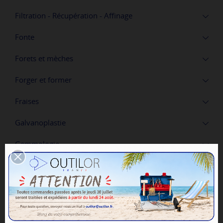
Filtration - Récupération - Affinage
Fonte
Forets et mèches
Forger et former
Fraises
Galvanoplastie
Gemmologie
Gravure mécanique
Horlogerie
Impression 3D