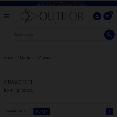
0

person
shopping_cart

Accueil
Marques
Gravotech
GRAVOTECH
Il y a 1 produit.

Pertinence
FILTRER
1