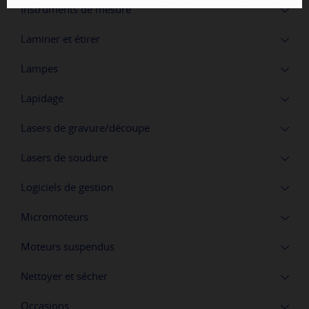
Instruments de mesure
Laminer et étirer
Lampes
Lapidage
Lasers de gravure/découpe
Lasers de soudure
Logiciels de gestion
Micromoteurs
Moteurs suspendus
Nettoyer et sécher
Occasions